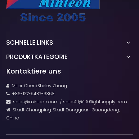
SCHNELLE LINKS
PRODUKTKATEGORIE
Kontaktiere uns
Miller Chen/Shirley Zhang

+86-137-9487-6868

sales@minleon.com
/
sales01@1001lightsupply.com

Stadt Changping, Stadt Dongguan, Guangdong,

China