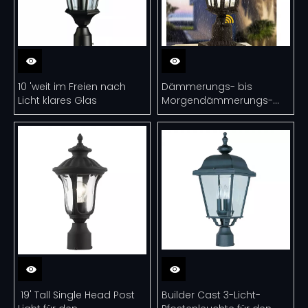
10 'weit im Freien nach
Dämmerungs- bis
Licht klares Glas
Morgendämmerungs-
Pfostenleuchte für den
Außenbereich mit 7,6 cm
Pier-Montagesockel
​ 19' Tall Single Head Post
Builder Cast 3-Licht-