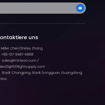
ontaktiere uns
Miller Chen/Shirley Zhang
+86-137-9487-6868

sales@minleon.com
/

ales01@1001lightsupply.com
Stadt Changping, Stadt Dongguan, Guangdong,
hina