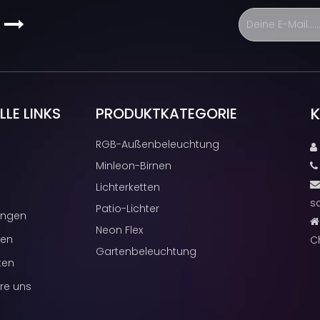
s

K
LE LINKS
PRODUKTKATEGORIE
RGB-Außenbeleuchtung

Minleon-Birnen
Lichterketten
s
Patio-Lichter
ngen

Neon Flex
cen
C
Gartenbeleuchtung
ten
re uns