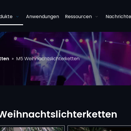
dukte
Anwendungen
Ressourcen
Nachricht
tten
»
M5 Weihnachtslichterketten
Weihnachtslichterketten