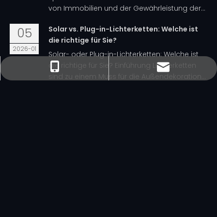
von Immobilien und der Gewährleistung der...
Solar vs. Plug-in-Lichterketten: Welche ist
05
die richtige für Sie?
2026-01
Solar- oder Plug-in-Lichterketten: Welche ist
die richtige für Sie? Einführung Lichterketten
sales@minleon.com
sales@minleon.com
+86-137-9487-6868
+86-13794876868
sind zu einem Muss für die Außendekoration...
1
2
3
4
...
18
häufig18Seite Zum ersten
Seite
Bestimmen
SCHNELLE LINKS
PRODUKTKATEGORIE