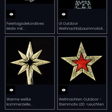
Feiertagsdekoratives
Ul Outdoor
Motiv mit
Weihnachtsbaummotivlichter
Aluminiumrahmen
Lichter
Weihnachtsstraßenlaterne
LSM011
Warme weiße
Weihnachten Outdoor -
kommerzielle
Sternmotiv LED -Leuchten
Sternmotivleuchten