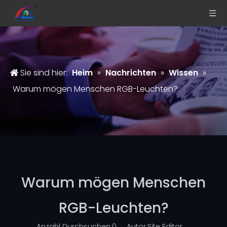
Sie sind hier:
Heim
»
Nachrichten
»
Wissen
»
Warum mögen Menschen RGB-Leuchten?
Warum mögen Menschen
RGB-Leuchten?
Anzahl Durchsuchen:
0
Autor:Site Editor