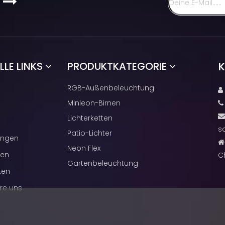
s

K
LE LINKS
PRODUKTKATEGORIE
RGB-Außenbeleuchtung

Minleon-Birnen
Lichterketten
s
Patio-Lichter
ngen

Neon Flex
cen
C
Gartenbeleuchtung
ten
re uns