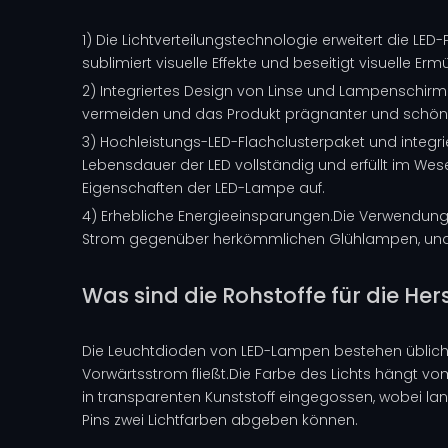
1) Die Lichtverteilungstechnologie erweitert die LED
sublimiert visuelle Effekte und beseitigt visuelle Er
2) Integriertes Design von Linse und Lampenschirm.D
vermeiden und das Produkt prägnanter und schön
3) Hochleistungs-LED-Flachclusterpaket und integ
Lebensdauer der LED vollständig und erfüllt im Wes
Eigenschaften der LED-Lampe auf.
4) Erhebliche Energieeinsparungen.Die Verwendung 
Strom gegenüber herkömmlichen Glühlampen, und die
Was sind die Rohstoffe für die H
Die Leuchtdioden von LED-Lampen bestehen üblicher
Vorwärtsstrom fließt.Die Farbe des Lichts hängt v
in transparenten Kunststoff eingegossen, wobei lang
Pins zwei Lichtfarben abgeben können.