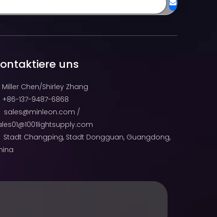
ontaktiere uns
Miller Chen/Shirley Zhang
+86-137-9487-6868

sales@minleon.com
/

ales01@1001lightsupply.com
Stadt Changping, Stadt Dongguan, Guangdong,
hina