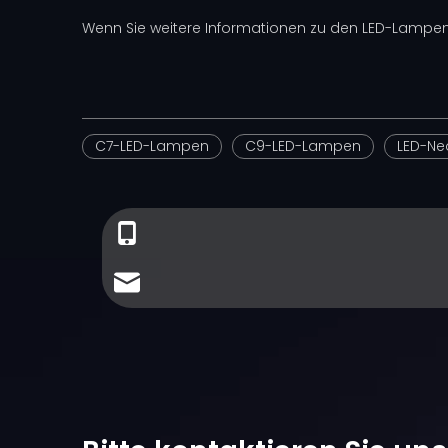
Wenn Sie weitere Informationen zu den LED-Lampen e
C7-LED-Lampen
C9-LED-Lampen
LED-Ne
+86-
13794876868
sales@minleon.com