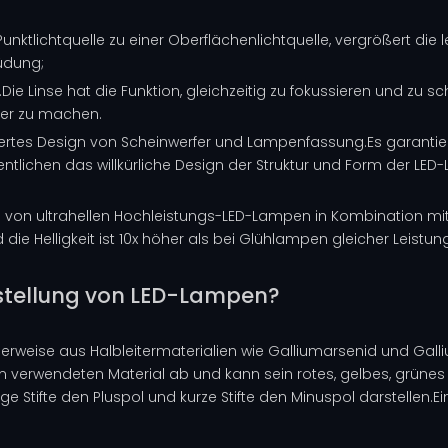
-Punktlichtquelle zu einer Oberflächenlichtquelle, vergrößert di
müdung;
ie Linse hat die Funktion, gleichzeitig zu fokussieren und zu 
er zu machen.
riertes Design von Scheinwerfer und Lampenfassung.Es garant
entlichen das willkürliche Design der Struktur und Form der LED
von ultrahellen Hochleistungs-LED-Lampen in Kombination mit h
 Helligkeit ist 10x höher als bei Glühlampen gleicher Leistung
erstellung von LED-Lampen?
weise aus Halbleitermaterialien wie Galliumarsenid und Galliu
om verwendeten Material ab und kann sein
rotes, gelbes, grünes 
e Stifte den Pluspol und kurze Stifte den Minuspol darstellen.E