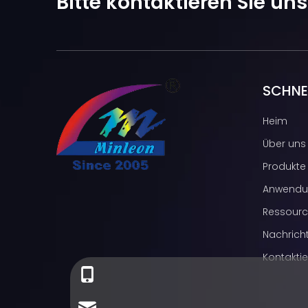
Bitte kontaktieren Sie un
SCHNEL
Heim
Über uns
Produkte
Anwendu
Ressour
Nachrich
Kontaktie
+86-