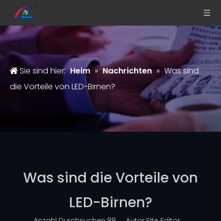
Sie sind hier:
Heim
»
Nachrichten
»
Was sind
die Vorteile von LED-Birnen?
Was sind die Vorteile von
LED-Birnen?
Anzahl Durchsuchen:
88
Autor:Site Editor