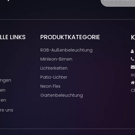
K
LE LINKS
PRODUKTKATEGORIE
RGB-Außenbeleuchtung

Minleon-Birnen
Lichterketten
s
Patio-Lichter
ngen

Neon Flex
cen
C
Gartenbeleuchtung
ten
re uns