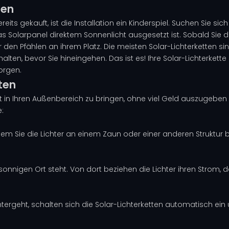
ten
eits gekauft, ist die Installation ein Kinderspiel. Suchen Sie sic
s Solarpanel direktem Sonnenlicht ausgesetzt ist. Sobald Sie d
r den Pfählen an ihrem Platz. Die meisten Solar-Lichterketten si
chalten, bevor Sie hineingehen. Das ist es! Ihre Solar-Lichterkette
orgen.
ten
t in Ihren Außenbereich zu bringen, ohne viel Geld auszugeben o
:
, indem Sie die Lichter an einem Zaun oder einer anderen Strukt
 sonnigen Ort steht. Von dort beziehen die Lichter ihren Strom, 
ntergeht, schalten sich die Solar-Lichterketten automatisch ein 