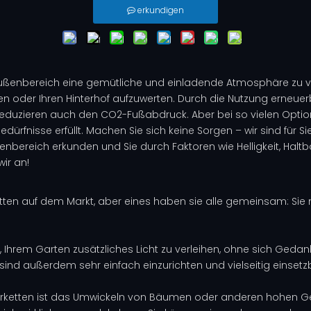
erkundigen
Außenbereich eine gemütliche und einladende Atmosphäre zu ver
rten oder Ihren Hinterhof aufzuwerten. Durch die Nutzung erneu
 reduzieren auch den CO2-Fußabdruck. Aber bei so vielen Optio
Bedürfnisse erfüllt. Machen Sie sich keine Sorgen – wir sind für 
nbereich erkunden und Sie durch Faktoren wie Helligkeit, Haltba
wir an!
ketten auf dem Markt, aber eines haben sie alle gemeinsam: Sie
it, Ihrem Garten zusätzliches Licht zu verleihen, ohne sich Ge
nd außerdem sehr einfach einzurichten und vielseitig einsetz
terketten ist das Umwickeln von Bäumen oder anderen hohen G