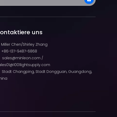
ontaktiere uns
Miller Chen/Shirley Zhang
+86-137-9487-6868

sales@minleon.com
/

ales01@1001lightsupply.com
Stadt Changping, Stadt Dongguan, Guangdong,
hina