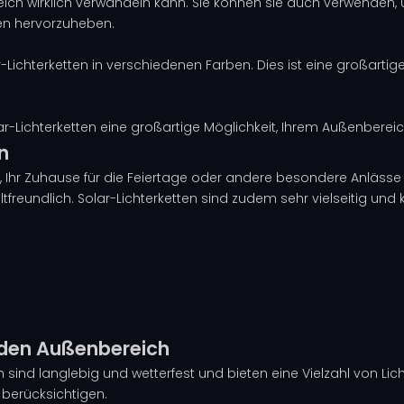
eich wirklich verwandeln kann. Sie können sie auch verwende
en hervorzuheben.
r-Lichterketten in verschiedenen Farben. Dies ist eine großarti
r-Lichterketten eine großartige Möglichkeit, Ihrem Außenbereic
n
, Ihr Zuhause für die Feiertage oder andere besondere Anlässe zu
eundlich. Solar-Lichterketten sind zudem sehr vielseitig und k
r den Außenbereich
 sind langlebig und wetterfest und bieten eine Vielzahl von Lich
 berücksichtigen.