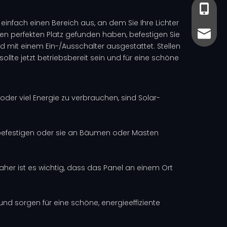
+86-13
+86-13
h einfach einen Bereich aus, an dem Sie Ihre Lichter
sales@
sales@
en perfekten Platz gefunden haben, befestigen Sie
nd mit einem Ein-/Ausschalter ausgestattet. Stellen
 sollte jetzt betriebsbereit sein und für eine schöne
der viel Energie zu verbrauchen, sind Solar-
ur befestigen oder sie an Bäumen oder Masten
daher ist es wichtig, dass das Panel an einem Ort
und sorgen für eine schöne, energieeffiziente