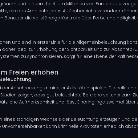
grünem und blauem Licht, um Millionen von Farben zu erzeugen,
kte, die das Ambiente jedes Außenbereichs verändern können.
em Benutzer die vollständige Kontrolle über Farbe und Helligkeit,
onen und sind in erster Linie für die Allgemeinbeleuchtung konz
daher ideal zur Erhöhung der Sichtbarkeit und zur Abschreckung
stemen zu synchronisieren, sorgt für eine Ebene der Raffinesse u
 im Freien erhöhen
 Beleuchtung
 der Abschreckung krimineller Aktivitäten spielen. Die helle un
Studien zeigen, dass gut beleuchtete Bereiche seltener zum Ziel
sätzliche Aufmerksamkeit und lässt Eindringlinge zweimal überl
ion eines ständigen Wechsels der Beleuchtung erzeugen und de
Unvorhersehbarkeit kann kriminelle Aktivitäten erheblich absch