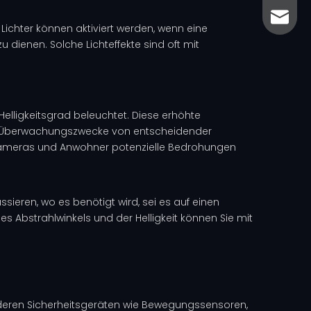
sales@
sales@
Lichter können aktiviert werden, wenn eine
dienen. Solche Lichteffekte sind oft mit
elligkeitsgrad beleuchtet. Diese erhöhte
h für Überwachungszwecke von entscheidender
tskameras und Anwohner potenzielle Bedrohungen
ussieren, wo es benötigt wird, sei es auf einen
s Abstrahlwinkels und der Helligkeit können Sie mit
anderen Sicherheitsgeräten wie Bewegungssensoren,