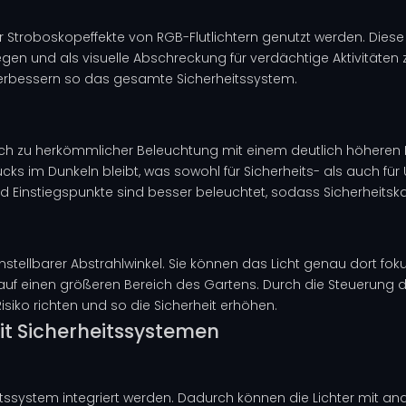
r Stroboskopeffekte von RGB-Flutlichtern genutzt werden. Diese 
n und als visuelle Abschreckung für verdächtige Aktivitäten zu 
verbessern so das gesamte Sicherheitssystem.
ich zu herkömmlicher Beleuchtung mit einem deutlich höheren H
dstücks im Dunkeln bleibt, was sowohl für Sicherheits- als auc
und Einstiegspunkte sind besser beleuchtet, sodass Sicherhei
einstellbarer Abstrahlwinkel. Sie können das Licht genau dort fok
auf einen größeren Bereich des Gartens. Durch die Steuerung de
isiko richten und so die Sicherheit erhöhen.
it Sicherheitssystemen
itssystem integriert werden. Dadurch können die Lichter mit 