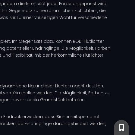
 indem die Intensität jeder Farbe angepasst wird.
 Im Gegensatz zu herkömmlichen Flutlichtern, die
 was sie zu einer vielseitigen Wahl für verschiedene
ipiert. Im Gegensatz dazu können RGB-Flutlichter
 potenzieller Eindringlinge. Die Möglichkeit, Farben
nd Flexibilität, mit der herkömmliche Flutlichter
d dynamische Natur dieser Lichter macht deutlich,
 von Kriminellen werden. Die Möglichkeit, Farben zu
egen, bevor sie ein Grundstück betreten.
n Eindruck erwecken, dass Sicherheitspersonal
recken, da Eindringlinge daran gehindert werden,
+86-13
+86-13