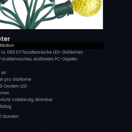
ter
fikation
V UL G50 E17 facettenreiche LED-Glühbirnen
Facettenreiches, stoßfestes PC-Objektiv
V ac
 W pro Glühbirne
3-Dioden-LED
umen
rlicht; Vollständig dimmbar
farbig
0 Stunden