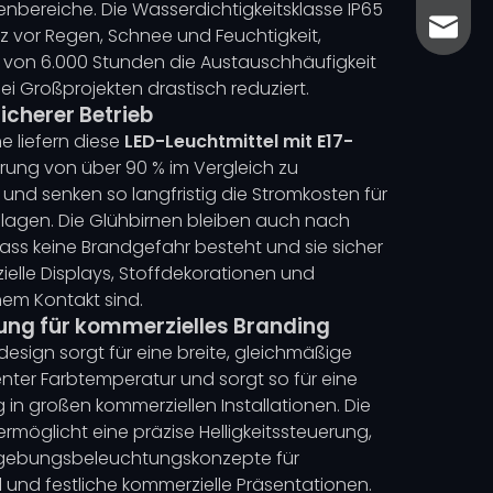
bereiche. Die Wasserdichtigkeitsklasse IP65
sales@
sales@
tz vor Regen, Schnee und Feuchtigkeit,
von 6.000 Stunden die Austauschhäufigkeit
i Großprojekten drastisch reduziert.
icherer Betrieb
e liefern diese
LED-Leuchtmittel mit E17-
rung von über 90 % im Vergleich zu
und senken so langfristig die Stromkosten für
lagen. Die Glühbirnen bleiben auch nach
dass keine Brandgefahr besteht und sie sicher
elle Displays, Stoffdekorationen und
em Kontakt sind.
ung für kommerzielles Branding
esign sorgt für eine breite, gleichmäßige
tenter Farbtemperatur und sorgt so für eine
in großen kommerziellen Installationen. Die
rmöglicht eine präzise Helligkeitssteuerung,
 Umgebungsbeleuchtungskonzepte für
 und festliche kommerzielle Präsentationen.