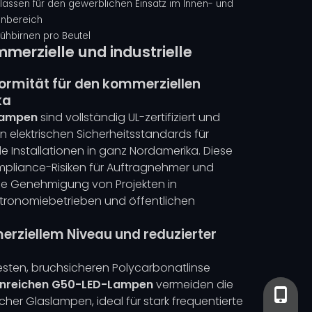
lassen für den gewerblichen Einsatz im Innen- und
nbereich
lühbirnen pro Beutel
mmerzielle und industrielle
ormität für den kommerziellen
ka
Lampen
sind vollständig UL-zertifiziert und
en elektrischen Sicherheitsstandards für
le Installationen in ganz Nordamerika. Diese
Compliance-Risiken für Auftragnehmer und
se Genehmigung von Projekten in
stronomiebetrieben und öffentlichen
erziellem Niveau und reduzierter
festen, bruchsicheren Polycarbonatlinse
enreichen G50-LED-Lampen
vermeiden die
+86-13
+86-13
er Glaslampen, ideal für stark frequentierte