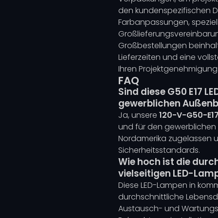
den kundenspezifischen D
Farbanpassungen, speziel
Großlieferungsvereinbarung
Großbestellungen beinhalt
Lieferzeiten und eine vol
Ihren Projektgenehmigung
FAQ
Sind diese G50 E17 LE
gewerblichen Außenb
Ja, unsere
120-V-G50-E1
und für den gewerblichen 
Nordamerika zugelassen und
Sicherheitsstandards.
Wie hoch ist die durc
vielseitigen LED-Lam
Diese LED-Lampen in komme
durchschnittliche Lebens
Austausch- und Wartungsk