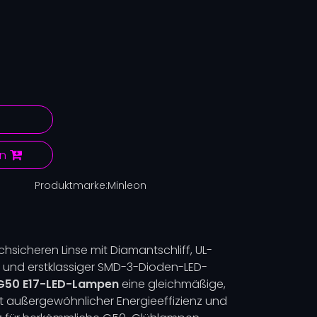
en
Produktmarke:
Minleon
chsicheren Linse mit Diamantschliff, UL-
gn und erstklassiger SMD-3-Dioden-LED-
G50 E17-LED-Lampen
eine gleichmäßige,
t außergewöhnlicher Energieeffizienz und