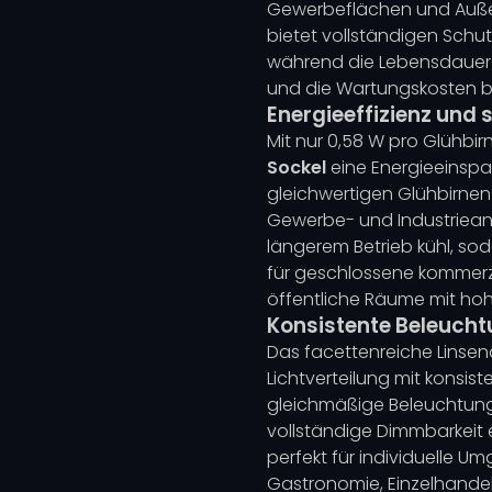
Gewerbeflächen und Außen
bietet vollständigen Schu
während die Lebensdauer 
und die Wartungskosten be
Energieeffizienz und s
Mit nur 0,58 W pro Glühbirn
Sockel
eine Energieeinspa
gleichwertigen Glühbirnen 
Gewerbe- und Industriean
längerem Betrieb kühl, so
für geschlossene kommerzi
öffentliche Räume mit hoh
Konsistente Beleucht
Das facettenreiche Linsend
Lichtverteilung mit konsis
gleichmäßige Beleuchtung 
vollständige Dimmbarkeit e
perfekt für individuelle
Gastronomie, Einzelhandel