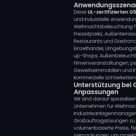
Anwendungsszenar
Diese
UL-zertifizierten
und industrielle Anwendung
Weihnachtsbeleuchtung fü
Freizeitparks; Außenterra
Restaurants und Gastrono
Einzelhandel, Umgebungsb
up-Shops; Außenbeleuchtun
Firmenveranstaltungen; p
Gewerbeimmobilien und In
kommerzielle Lichterkette
Unterstützung bei
Anpassungen
Wir sind darauf spezialis
Unternehmen für Weihnach
Industrieanlagenmanager
Großauftragslösungen zu b
volumenbasierte Preise, f
Verpackungen, um projekts