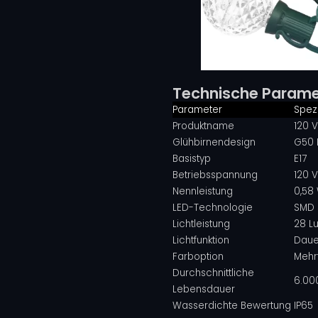
Technische Parame
Parameter
Spezi
Produktname
120 
Glühbirnendesign
G50 
Basistyp
E17
Betriebsspannung
120 
Nennleistung
0,58
LED-Technologie
SMD 
Lichtleistung
28 L
Lichtfunktion
Daue
Farboption
Mehr
Durchschnittliche
6.00
Lebensdauer
Wasserdichte Bewertung
IP65