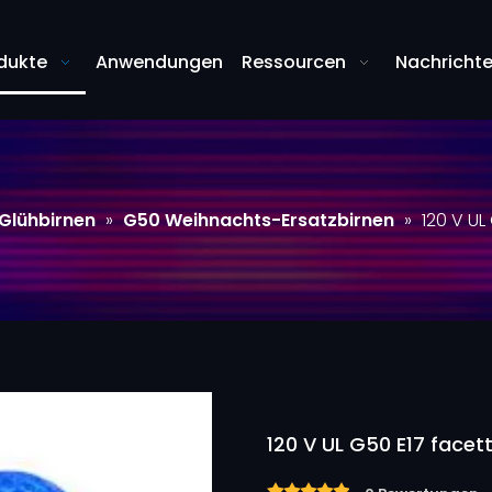
dukte
Anwendungen
Ressourcen
Nachricht
-Glühbirnen
»
G50 Weihnachts-Ersatzbirnen
»
120 V UL
120 V UL G50 E17 facet