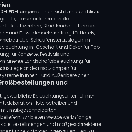
ien
 G50-LED-Lampen
eignen sich für gewerbliche
sfälle, darunter: kommerzielle
r Einkaufszentren, Stadtlandschaften und
ssen- und Fassadenbeleuchtung für Hotels,
miebetriebe; Schaufensterauslagen im
eleuchtung im Geschäft und Dekor für Pop-
g für Konzerte, Festivals und
ermanente Landschaftsbeleuchtung für
dustriegelände; Ersatzlampen für
nsysteme in Innen- und Außenbereichen.
 Großbestellungen und
iert, gewerbliche Beleuchtungsunternehmen,
tsdekoration, Hotelbetreiber und
 mit maßgeschneiderten
eliefern. Wir bieten wettbewerbsfähige,
lexible Bestellmengen und maßgeschneiderte
pezifische Anforderungen zu erfüllen. Zu