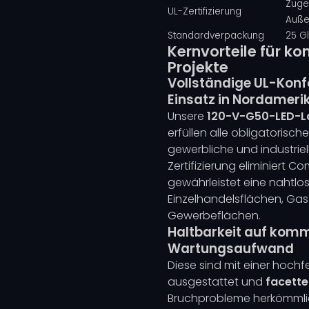
Zuge
UL-Zertifizierung
Auße
Standardverpackung
25 G
Kernvorteile für ko
Projekte
Vollständige UL-Konf
Einsatz in Nordameri
Unsere
120-V-G50-LED-
erfüllen alle obligatorisch
gewerbliche und industriel
Zertifizierung eliminiert 
gewährleistet eine nahtlo
Einzelhandelsflächen, Ga
Gewerbeflächen.
Haltbarkeit auf komm
Wartungsaufwand
Diese sind mit einer hoch
ausgestattet und
facett
Bruchprobleme herkömmlich