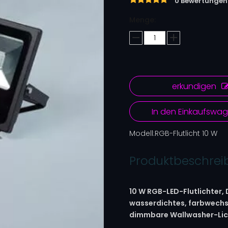
0 Bewertungen
Menge:
erkundigen
In den Einkaufswa
Modell:
RGB-Flutlicht 10 W
Produktbeschre
10 W RGB-LED-Flutlichter,
wasserdichtes, farbwechse
dimmbare Wallwasher-Lic