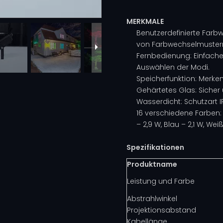
MERKMALE
Benutzerdefinierte Farb
von Farbwechselmuster
Fernbedienung: Einfache
Auswählen der Modi.
Speicherfunktion: Merken 
Gehärtetes Glas: Sicher
Wasserdicht: Schutzart I
16 verschiedene Farben: 
– 2,9 W, Blau – 2,1 W, We
Spezifikationen
Produktname
Leistung und Farbe
Abstrahlwinkel
Projektionsabstand
Kabellänge