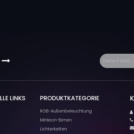
s

K
LE LINKS
PRODUKTKATEGORIE
RGB-Außenbeleuchtung

Minleon-Birnen
Lichterketten