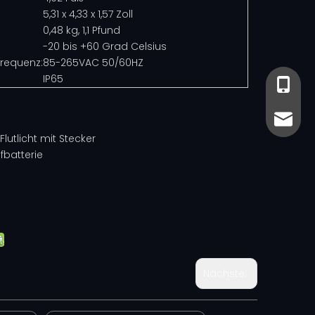
5,31 x 4,33 x 1,57 Zoll
0,48 kg, 1,1 Pfund
-20 bis +60 Grad Celsius
requenz:
85-265VAC 50/60HZ
IP65
+86-13
+86-13
sales@
sales@
lutlicht mit Stecker
fbatterie
Nächste: