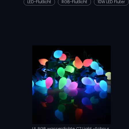
LED-Flutlicht
RGB-Flutlicht
10W LED Fluter
UL RGB wasserdichte C7 Light -Schnur