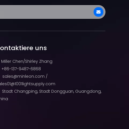
ontaktiere uns
Miller Chen/Shirley Zhang
+86-137-9487-6868

sales@minleon.com
/

ales01@1001lightsupply.com
Stadt Changping, Stadt Dongguan, Guangdong,
hina