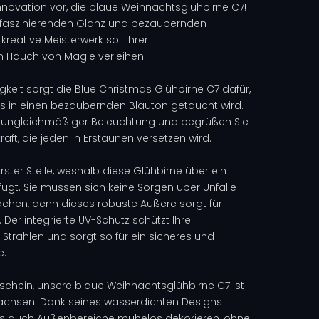
Innovation vor, die blaue Weihnachtsglühbirne C7!
 faszinierenden Glanz und bezaubernden
reative Meisterwerk soll Ihrer
 Hauch von Magie verleihen.
igkeit sorgt die Blue Christmas Glühbirne C7 dafür,
s in einen bezaubernden Blauton getaucht wird.
n ungleichmäßiger Beleuchtung und begrüßen Sie
ft, die jeden in Erstaunen versetzen wird.
erster Stelle, weshalb diese Glühbirne über ein
gt. Sie müssen sich keine Sorgen über Unfälle
hen, denn dieses robuste Äußere sorgt für
 Der integrierte UV-Schutz schützt Ihre
trahlen und sorgt so für ein sicheres und
e.
chein, unsere blaue Weihnachtsglühbirne C7 ist
achsen. Dank seines wasserdichten Designs
ls auch Außenbereiche mühelos dekorieren, ohne