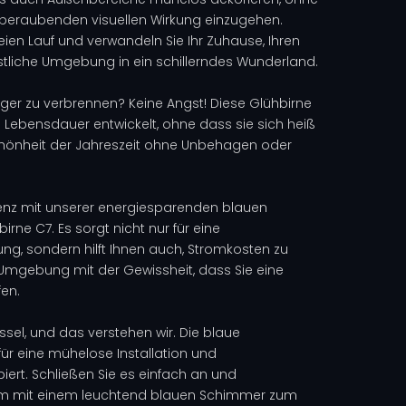
eraubenden visuellen Wirkung einzugehen.
freien Lauf und verwandeln Sie Ihr Zuhause, Ihren
stliche Umgebung in ein schillerndes Wunderland.
inger zu verbrennen? Keine Angst! Diese Glühbirne
e Lebensdauer entwickelt, ohne dass sie sich heiß
Schönheit der Jahreszeit ohne Unbehagen oder
izienz mit unserer energiesparenden blauen
ne C7. Es sorgt nicht nur für eine
, sondern hilft Ihnen auch, Stromkosten zu
 Umgebung mit der Gewissheit, dass Sie eine
fen.
ssel, und das verstehen wir. Die blaue
für eine mühelose Installation und
piert. Schließen Sie es einfach an und
aum mit einem leuchtend blauen Schimmer zum