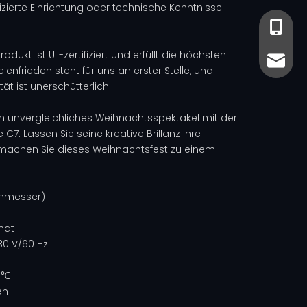
zierte Einrichtung oder technische Kenntnisse
+86-13
+86-13
rodukt ist UL-zertifiziert und erfüllt die höchsten
sales@
sales@
lenfrieden steht für uns an erster Stelle, und
t ist unerschütterlich.
ein unvergleichliches Weihnachtsspektakel mit der
7. Lassen Sie seine kreative Brillanz Ihre
d machen Sie dieses Weihnachtsfest zu einem
chmesser)
nat
30 V/60 Hz
5℃
en