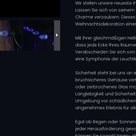
Wir stellen unsere neueste 
Lassen Sie sich von seinem
Charme verzaubern. Dieses k
Weihnachtsdekoration einen
Mit ihrer gleichmäßigen Hell
dass jede Ecke Ihres Raume
Verabschieden Sie sich vo
eine Symphonie der Leuchtkra
Sicherheit steht bei uns an 
bruchsicheres Gehäuse verfü
oder zerbrochenes Glas mac
Langlebigkeit und Sicherheit.
Umgebung vor schädlichen S
angenehmes Erlebnis für all
Egal ob Regen oder Sonnens
jeder Herausforderung gew
können Sie sowohl Innen- a