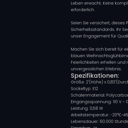
Leben erwacht. Keine kompli
erforderlich.
Seien Sie versichert, dieses P
Sicherheitsstandards. Ihr See
unser Engagement für Qualitä
Machen Sie sich bereit für 
blauen Weihnachtsglühbirne C
Feierlichkeiten erhellen un
unvergesslichen Erlebnis.
Spezifikationen:
Größe: 2'(Höhe) x 0,83'(Dur
Sockeltyp: E12
Schalenmaterial: Polycarbo
Eingangsspannung: 110 V ~ 1
Leistung: 0,58 W
Arbeitstemperatur: -20℃~4
Lebensdauer: 60.000 Stund
Dimmbar: Ja