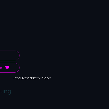
en
Produktmarke:
Minleon
bung