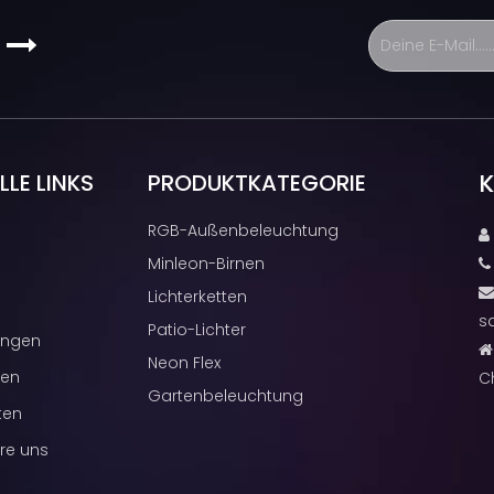
s

K
LE LINKS
PRODUKTKATEGORIE
RGB-Außenbeleuchtung

Minleon-Birnen
Lichterketten
s
Patio-Lichter
ngen

Neon Flex
cen
C
Gartenbeleuchtung
ten
re uns