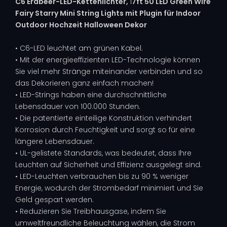
C6 Erdbeer-LED-Kettenlichter,
1
7ft 50 LED Green Wire
Fairy Starry Mini String Lights mit Plugin für Indoor
Outdoor Hochzeit Halloween Dekor
• C6-LED leuchtet am grünen Kabel.
• Mit der energieeffizienten LED-Technologie können
Sie viel mehr Stränge miteinander verbinden und so
das Dekorieren ganz einfach machen!
• LED-Strings haben eine durchschnittliche
Lebensdauer von 100.000 Stunden.
• Die patentierte einteilige Konstruktion verhindert
Korrosion durch Feuchtigkeit und sorgt so für eine
längere Lebensdauer.
• UL-gelistete Standards, was bedeutet, dass Ihre
Leuchten auf Sicherheit und Effizienz ausgelegt sind.
• LED-Leuchten verbrauchen bis zu 90 % weniger
Energie, wodurch der Strombedarf minimiert und Sie
Geld gespart werden.
• Reduzieren Sie Treibhausgase, indem Sie
umweltfreundliche Beleuchtung wählen, die Strom