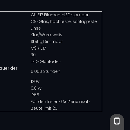
C9 E17 Filament-LED-Lampen
C9-Glas, hochfeste, schlagfeste
Linse
Klar/Warmweiß
Stetig;Dimmbar
C9 / E17
30
LED-Glühfaden
auer der
6.000 Stunden
120V
0,6 W
IP65
Für den Innen-/Außeneinsatz
Beutel mit 25
+86-13
+86-13