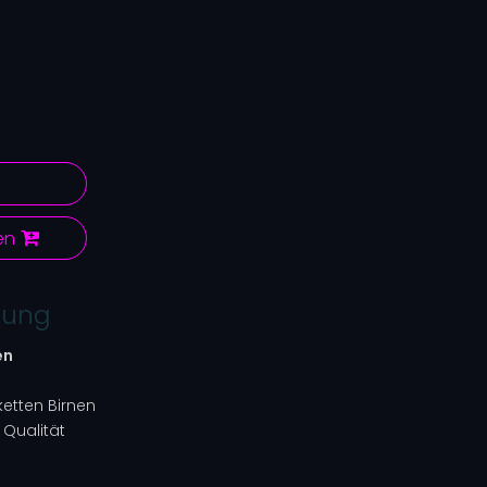
en
bung
en
ketten Birnen
 Qualität