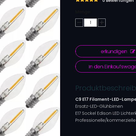
0 Bewertungen
Menge:
erkundigen
In den Einkaufswag
Produktbeschrei
C9 E17 Filament-LED-Lamp
Ersatz-LED-Glühbirnen
E17 Sockel Edison LED Lichter
Professionelle/kommerzielle