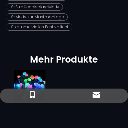
LS-Straßendisplay-Motiv
LS-Motiv zur Mastmontage
LS kommerzielles Festivallicht
Mehr Produkte
sales@minleon.com
sales@minleon.com
+86-137-9487-6868
+86-13794876868
UL RGB
wasserdichte
C7 Light -
Schnur