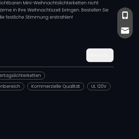
zichtbaren Mini-Weihnachtslichterketten nicht
rme in Ihre Weihnachtszeit bringen. Bestellen Sie
+86-13
+86-13
ie festliche Stimmung erstrahlen!
sales@
sales@
Nächste:
ertagslichterketten
enbereich
Kommerzielle Qualität
UL 120V