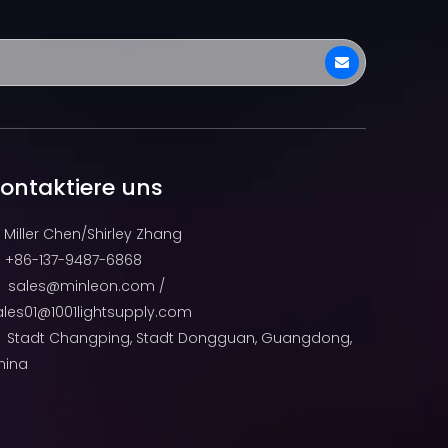
ontaktiere uns
Miller Chen/Shirley Zhang
+86-137-9487-6868

sales@minleon.com
/

ales01@1001lightsupply.com
Stadt Changping, Stadt Dongguan, Guangdong,
hina