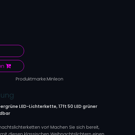
en
Produktmarke:
Minleon
bung
eergrüne LED-Lichterkette,
17ft 50 LED grüner
ndbar
nachtslichterketten vor! Machen Sie sich bereit,
mit diesen klassischen Weihnachtslichtern einen