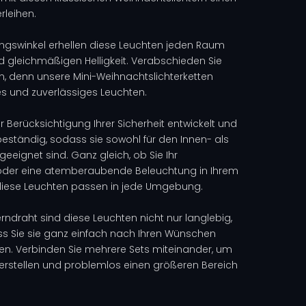
rleihen.
ungswinkel erhellen diese Leuchten jeden Raum
d gleichmäßigen Helligkeit. Verabschieden Sie
rn, denn unsere Mini-Weihnachtslichterketten
es und zuverlässiges Leuchten.
 Berücksichtigung Ihrer Sicherheit entwickelt und
eständig, sodass sie sowohl für den Innen- als
eeignet sind. Ganz gleich, ob Sie Ihr
der eine atemberaubende Beleuchtung in Ihrem
diese Leuchten passen in jede Umgebung.
erndraht sind diese Leuchten nicht nur langlebig,
ss Sie sie ganz einfach nach Ihren Wünschen
n. Verbinden Sie mehrere Sets miteinander, um
u erstellen und problemlos einen größeren Bereich