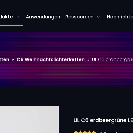
dukte
Anwendungen
Ressourcen
Nachricht
tten
»
C6 Weihnachtslichterketten
»
UL C6 erdbeergrün
UL C6 erdbeergrüne L