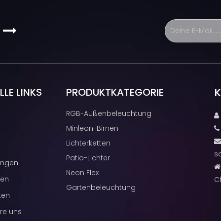
s

K
LE LINKS
PRODUKTKATEGORIE
RGB-Außenbeleuchtung

Minleon-Birnen
Lichterketten
s
Patio-Lichter
ngen

Neon Flex
cen
C
Gartenbeleuchtung
ten
re uns