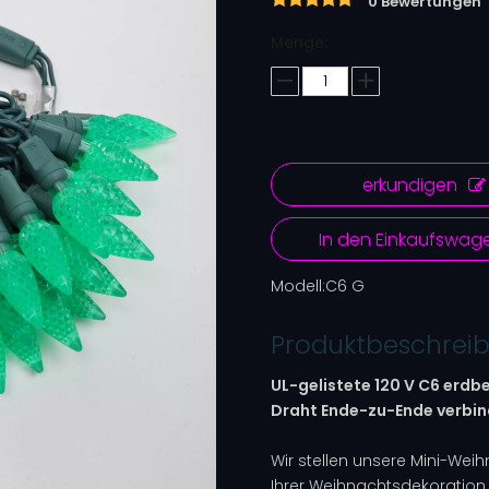
0 Bewertungen
Menge:
erkundigen
In den Einkaufswag
Modell:
C6 G
Produktbeschrei
UL-gelistete 120 V C6 erdb
Draht Ende-zu-Ende verbi
Wir stellen unsere Mini-Weih
Ihrer Weihnachtsdekoration 