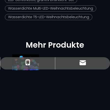
Wasserdichte Multi-LED-Weihnachtsbeleuchtung
Wasserdichte T5-LED-Weihnachtsbeleuchtung
Mehr Produkte
sales@minleon.com
sales@minleon.com
+86-137-9487-6868
+86-13794876868
UL RGB
wasserdichte
C7 Light -
Schnur