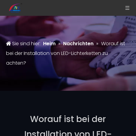
Sie sind hier:
Heim
»
Nachrichten
»
Worauf ist
bei der Installation von LED-Lichterketten zu
achten?
Worauf ist bei der
Installation von LED-