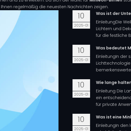
 Ihnen regelmäßig die neuesten Nachrichten zeigen.
Was ist der Unt
10
EinleitungDie Wei
2025-01
Lichtern und Dek
für die festlich
Was bedeutet M
10
EinleitungIn der
2025-01
Lichttechnologie 
bemerkenswerten 
Wie lange halte
10
Einleitung Die L
2025-01
ein entscheidend
für private Anwe
Was ist eine Min
10
EinleitungIn den 
2025-01