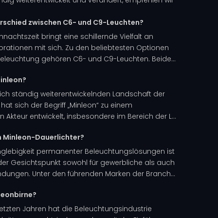
erschied zwischen C6- und C9-Leuchten?
hnachtszeit bringt eine schillernde Vielfalt an
orationen mit sich. Zu den beliebtesten Optionen
e Beleuchtung gehören C6- und C9-Leuchten. Beide...
inleon?
 sich ständig weiterentwickelnden Landschaft der
hat sich der Begriff „Minleon“ zu einem
Akteur entwickelt, insbesondere im Bereich der L...
n Minleon-Dauerlichter?
anglebigkeit permanenter Beleuchtungslösungen ist
er Gesichtspunkt sowohl für gewerbliche als auch
ndungen. Unter den führenden Marken der Branch...
leonbirne?
letzten Jahren hat die Beleuchtungsindustrie