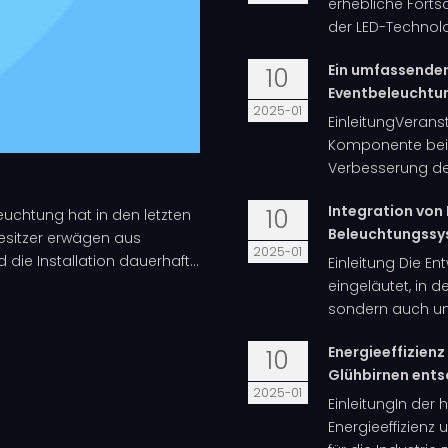
erhebliche Forts
der LED-Technolo
Ein umfassender
10
Eventbeleuchtu
2025-01
EinleitungVerans
Komponente bei 
Verbesserung der
Integration von 
10
uchtung hat in den letzten
Beleuchtungss
esitzer erwägen aus
2025-01
ie Installation dauerhaft...
Einleitung Die E
eingeläutet, in d
sondern auch um I
Energieeffizienz
10
Glühbirnen ents
2025-01
EinleitungIn der 
Energieeffizienz