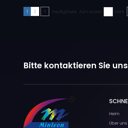
1
2
häufig2Seite Zum ersten
Seite
Bitte kontaktieren Sie un
SCHNEL
Heim
Über uns