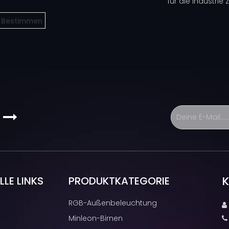
für die Industri
Bestimmen
s

K
LE LINKS
PRODUKTKATEGORIE
RGB-Außenbeleuchtung

Minleon-Birnen