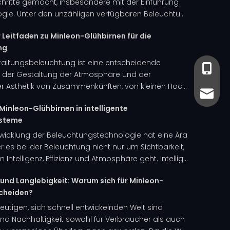
chritte gemacht, insbesondere mit der Einführung
gie. Unter den unzähligen verfügbaren Beleuchtu...
 Leitfaden zu Minleon-Glühbirnen für die
ng
taltungsbeleuchtung ist eine entscheidende
+86-13
+86-13
der Gestaltung der Atmosphäre und der
 Ästhetik von Zusammenkünften, von kleinen Hoc...
sales@
sales@
Minleon-Glühbirnen in intelligente
ysteme
ntwicklung der Beleuchtungstechnologie hat eine Ära
er es bei der Beleuchtung nicht nur um Sichtbarkeit,
ntelligenz, Effizienz und Atmosphäre geht. Intellig...
 und Langlebigkeit: Warum sich für Minleon-
cheiden?
heutigen, sich schnell entwickelnden Welt sind
 und Nachhaltigkeit sowohl für Verbraucher als auch