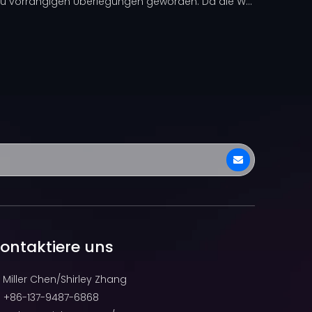
e zu vorrangigen Überlegungen geworden. Da die W...
ontaktiere uns
Miller Chen/Shirley Zhang
+86-137-9487-6868
