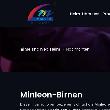
Heim
Über uns
Pro
Sie sind hier:
Heim
»
Nachrichten
Minleon-Birnen
Diese Informationen beziehen sich auf die
Minleon
um den Markt von
Minleon-Birnen
besser zu verste